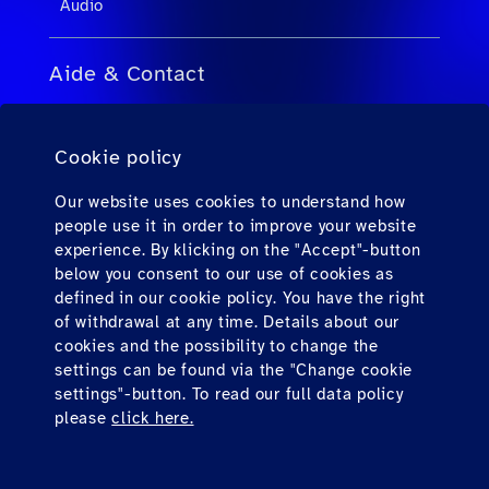
Audio
Aide & Contact
FAQ pour agents de voyage
FAQ pour passagers privés
Cookie policy
Contact
Our website uses cookies to understand how
people use it in order to improve your website
Téléchargements
experience. By klicking on the "Accept"-button
below you consent to our use of cookies as
defined in our cookie policy. You have the right
Find us here
of withdrawal at any time. Details about our
cookies and the possibility to change the
settings can be found via the "Change cookie
settings"-button. To read our full data policy
please
click here.