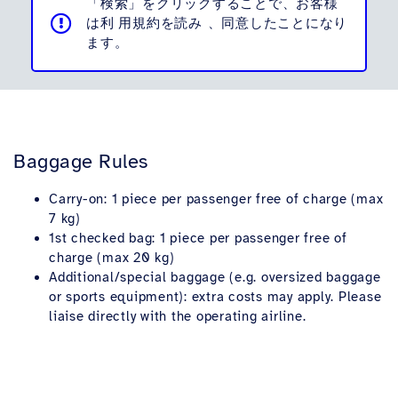
「検索」をクリックすることで、お客様
は利
用規約を読み
、同意したことになり
ます。
Baggage Rules
Carry-on: 1 piece per passenger free of charge (max
7 kg)
1st checked bag: 1 piece per passenger free of
charge (max 20 kg)
Additional/special baggage (e.g. oversized baggage
or sports equipment): extra costs may apply. Please
liaise directly with the operating airline.