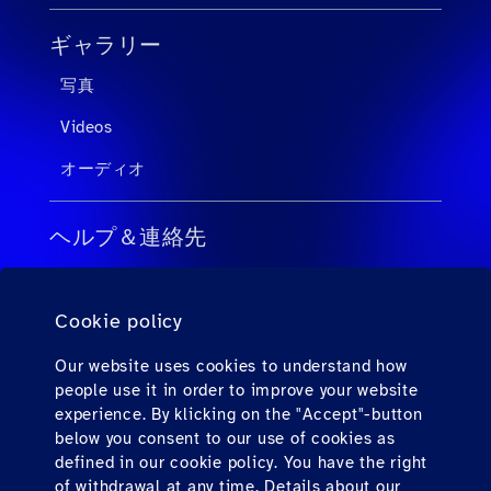
ギャラリー
写真
Videos
オーディオ
ヘルプ＆連絡先
旅行会社向けのFAQ
Cookie policy
個人旅客向けのFAQ
連絡先
Our website uses cookies to understand how
people use it in order to improve your website
ダウンロード
experience. By klicking on the "Accept"-button
below you consent to our use of cookies as
defined in our cookie policy. You have the right
Find us here
of withdrawal at any time. Details about our