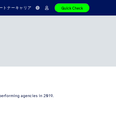
ートナーキャリア
Quick Check
言
ロ
語
グ
イ
ン
 performing agencies in 2019.