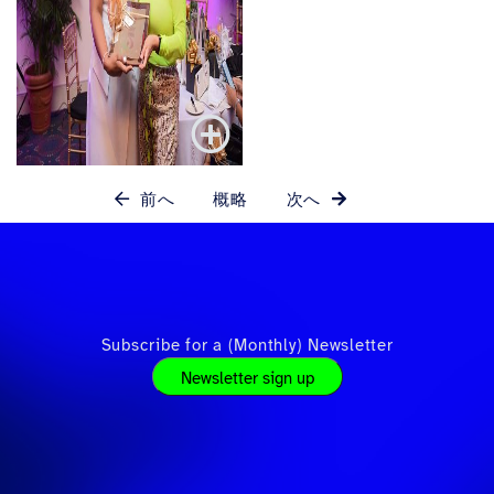
前へ
概略
次へ
Subscribe for a (Monthly) Newsletter
Newsletter sign up