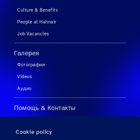
Culture & Benefits
People at Hahnair
Job Vacancies
Галерея
Фотографии
Videos
Аудио
Помощь & Контакты
FAQ для турагентов
Cookie policy
FAQ для пассажиров