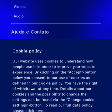
Videos
Áudio
Ajuda e Contato
FAQs para agentes de viagens
Cookie policy
FAQs para passageiros privados
Contato
Our website uses cookies to understand how
people use it in order to improve your website
Downloads
experience. By klicking on the "Accept"-button
below you consent to our use of cookies as
defined in our cookie policy. You have the right
Find us here
of withdrawal at any time. Details about our
cookies and the possibility to change the
settings can be found via the "Change cookie
settings"-button. To read our full data policy
please
click here.