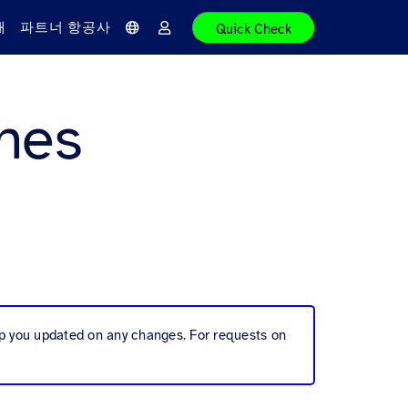
개
파트너 항공사
Quick Check
언
로
어
그
인
ines
ep you updated on any changes. For requests on