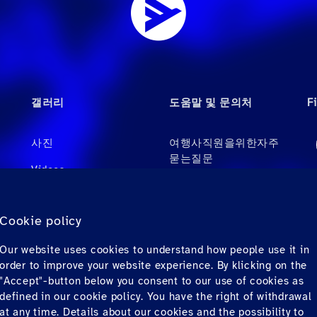
갤러리
도움말 및 문의처
F
사진
여행사직원을위한자주
묻는질문
Videos
개인 탑승객에 대해 자
오디오
주 묻는 질문
Cookie policy
문의처
Our website uses cookies to understand how people use it in
다운로드
order to improve your website experience. By klicking on the
"Accept"-button below you consent to our use of cookies as
defined in our cookie policy. You have the right of withdrawal
at any time. Details about our cookies and the possibility to