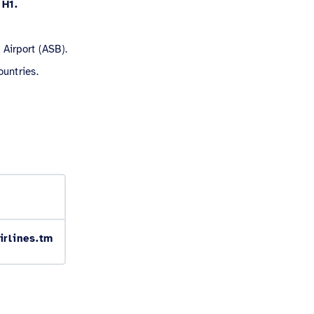
 H1.
 Airport (ASB).
ountries.
irlines.tm