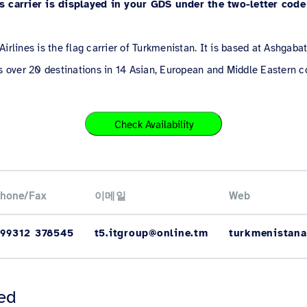
s carrier is displayed in your GDS under the two-letter code
irlines is the flag carrier of Turkmenistan. It is based at Ashgabat
s over 20 destinations in 14 Asian, European and Middle Eastern c
Check Availability
hone/Fax
이메일
Web
99312 378545
t5.itgroup@online.tm
turkmenistana
ved