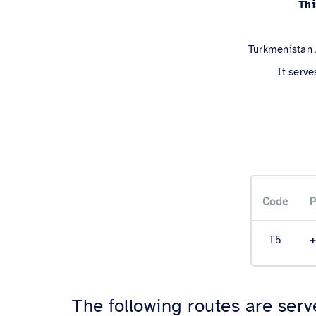
Thi
Turkmenistan A
It serve
Code
P
T5
+
The following routes are ser