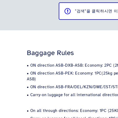
"검색"을 클릭하시면
이
Baggage Rules
• ON direction ASB-DXB-ASB: Economy: 2PC (20
• ON direction ASB-PEK: Economy: 1PC(25kg per
ASB)
•
ON direction ASB-FRA/DEL/KZN/DME/IST/STN-A
• Carry-on luggage for all international directi
• On all through directions: Economy: 1PC (25