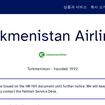
상품과 서비스
회사 소
kmenistan Airl
Turkmenistan - founded: 1992
be issued on the HR-169 document until further notice. We will ke
ly contact the Hahnair Service Desk.