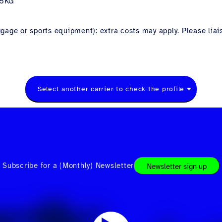
C/5KG
age or sports equipment): extra costs may apply. Please liaise
Select another carrier to check the profile
Subscribe for a (Monthly) Newsletter
Newsletter sign up