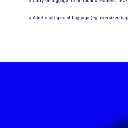
• Carry-on luggage for all local directions: 1P
• Additional/special baggage (eg. oversized bagg