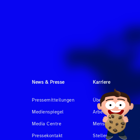
News & Presse
Karriere
Pressemitteilungen
Über uns
Medienspiegel
Arbeiten bei Hahnair
Media Centre
Menschen bei Hahnai
Pressekontakt
Stellenangebote