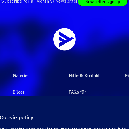
Subscribe for a (Monthly) Newsletter
Newsletter sign up
Galerie
Hilfe & Kontakt
F
Bilder
FAQs für
Reisebüroagenten
Videos
FAQs für Passagiere
r
Audio
Cookie policy
Kontakt