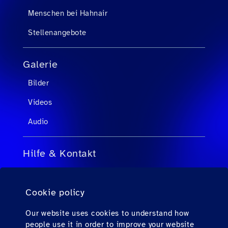
Menschen bei Hahnair
Stellenangebote
Galerie
Bilder
Videos
Audio
Hilfe & Kontakt
FAQs für Reisebüroagenten
Cookie policy
FAQs für Passagiere
Kontakt
Our website uses cookies to understand how
people use it in order to improve your website