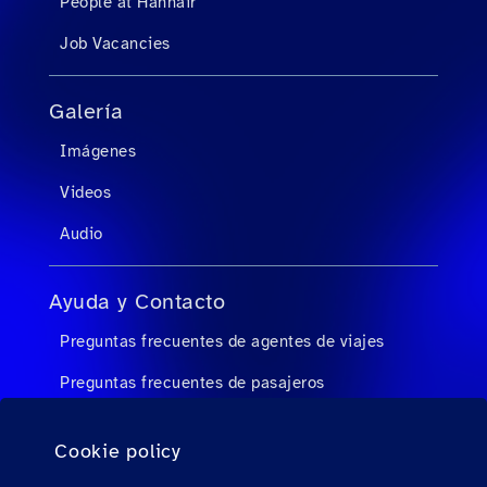
People at Hahnair
Job Vacancies
Galería
Imágenes
Videos
Audio
Ayuda y Contacto
Preguntas frecuentes de agentes de viajes
Preguntas frecuentes de pasajeros
Contacto
Cookie policy
Descargas