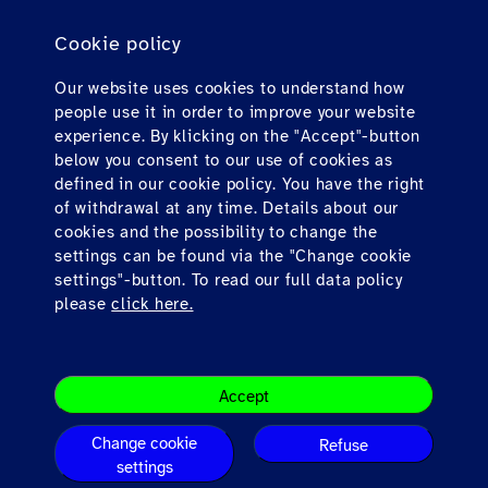
FAQs para agentes de viagens
Cookie policy
FAQs para passageiros privados
Contato
Our website uses cookies to understand how
people use it in order to improve your website
Downloads
experience. By klicking on the "Accept"-button
below you consent to our use of cookies as
defined in our cookie policy. You have the right
Find us here
of withdrawal at any time. Details about our
cookies and the possibility to change the
settings can be found via the "Change cookie
settings"-button. To read our full data policy
please
click here.
Responsabilidade
Accept
Legal Note
Terms & Conditions
Change cookie
Refuse
Privacy
settings
© Copyright 2026 Hahn Air Lines GmbH