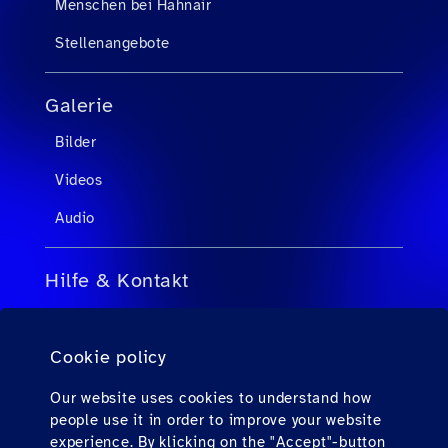
Menschen bei Hahnair
Stellenangebote
Galerie
Bilder
Videos
Audio
Hilfe & Kontakt
FAQs für Reisebüroagenten
Cookie policy
FAQs für Passagiere
Kontakt
Our website uses cookies to understand how
people use it in order to improve your website
Downloads
experience. By klicking on the "Accept"-button